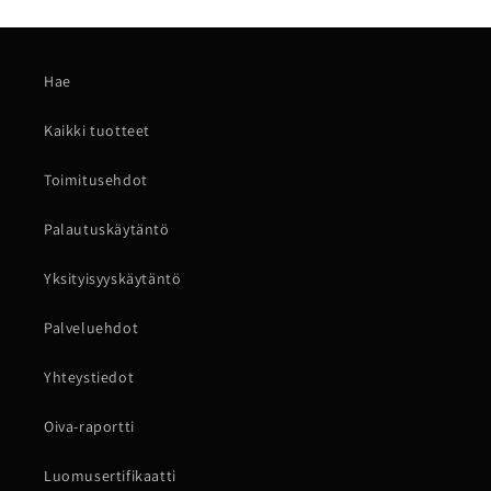
Hae
Kaikki tuotteet
Toimitusehdot
Palautuskäytäntö
Yksityisyyskäytäntö
Palveluehdot
Yhteystiedot
Oiva-raportti
Luomusertifikaatti