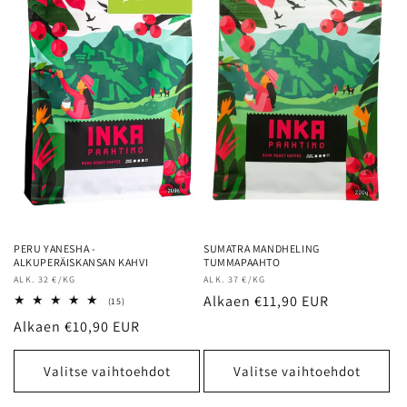
PERU YANESHA -
SUMATRA MANDHELING
ALKUPERÄISKANSAN KAHVI
TUMMAPAAHTO
Myyjä:
ALK. 32 €/KG
Myyjä:
ALK. 37 €/KG
Normaalihinta
Alkaen €11,90 EUR
15
(15)
arvosteluja
Normaalihinta
Alkaen €10,90 EUR
yhteensä
Valitse vaihtoehdot
Valitse vaihtoehdot