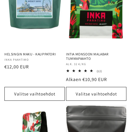
HELSINGIN MAKU - KAUPPATORI
INTIA MONSOON MALABAR
TUMMAPAAHTO
Myyjä:
INKA PAAHTIMO
Myyjä:
ALK. 32 €/KG
Normaalihinta
€12,00 EUR
12
(12)
arvosteluja
Normaalihinta
Alkaen €10,90 EUR
yhteensä
Valitse vaihtoehdot
Valitse vaihtoehdot