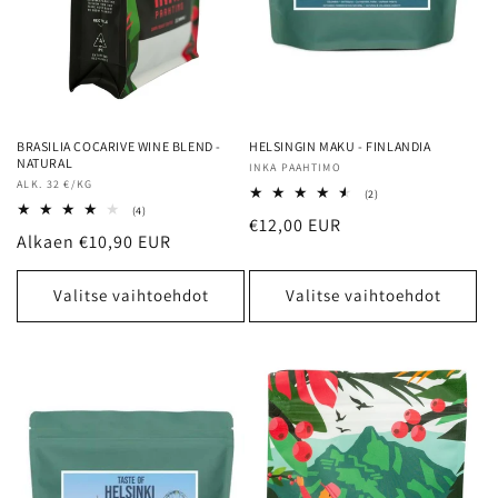
BRASILIA COCARIVE WINE BLEND -
HELSINGIN MAKU - FINLANDIA
NATURAL
Myyjä:
INKA PAAHTIMO
Myyjä:
ALK. 32 €/KG
2
(2)
arvosteluja
4
(4)
Normaalihinta
€12,00 EUR
yhteensä
arvosteluja
Normaalihinta
Alkaen €10,90 EUR
yhteensä
Valitse vaihtoehdot
Valitse vaihtoehdot