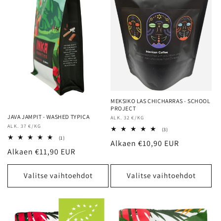
MEKSIKO LAS CHICHARRAS - SCHOOL
PROJECT
JAVA JAMPIT - WASHED TYPICA
Myyjä:
ALK. 32 €/KG
Myyjä:
ALK. 37 €/KG
3
(3)
arvosteluja
1
(1)
Normaalihinta
Alkaen €10,90 EUR
yhteensä
arvosteluja
Normaalihinta
Alkaen €11,90 EUR
yhteensä
Valitse vaihtoehdot
Valitse vaihtoehdot