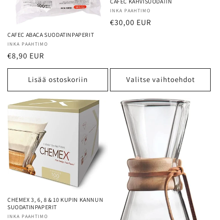
CAFEC KAHVISUODATIN
Myyjä:
INKA PAAHTIMO
Alennushinta
€30,00 EUR
CAFEC ABACA SUODATINPAPERIT
Myyjä:
INKA PAAHTIMO
Normaalihinta
€8,90 EUR
Lisää ostoskoriin
Valitse vaihtoehdot
CHEMEX 3, 6, 8 & 10 KUPIN KANNUN
SUODATINPAPERIT
Myyjä:
INKA PAAHTIMO