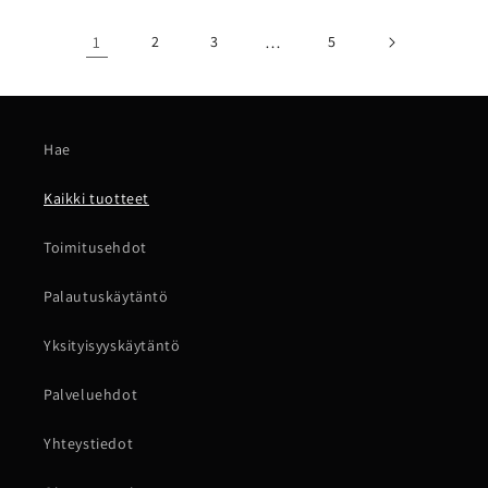
1
2
3
…
5
Hae
Kaikki tuotteet
Toimitusehdot
Palautuskäytäntö
Yksityisyyskäytäntö
Palveluehdot
Yhteystiedot