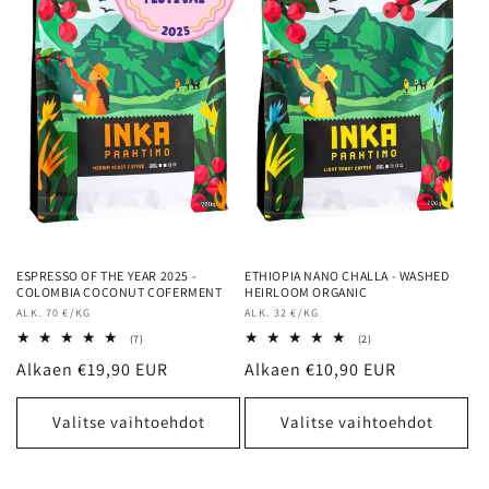
ESPRESSO OF THE YEAR 2025 -
ETHIOPIA NANO CHALLA - WASHED
COLOMBIA COCONUT COFERMENT
HEIRLOOM ORGANIC
Myyjä:
ALK. 70 €/KG
Myyjä:
ALK. 32 €/KG
7
2
(7)
(2)
arvosteluja
arvosteluja
Normaalihinta
Alkaen €19,90 EUR
Normaalihinta
Alkaen €10,90 EUR
yhteensä
yhteensä
Valitse vaihtoehdot
Valitse vaihtoehdot