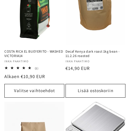
COSTA RICA EL BUEYERITO - WASHED
Decaf Kenya dark roast 1kg bean -
VICTORIA14
11.2.26 roasted
Myyjä:
INKA PAAHTIMO
Myyjä:
INKA PAAHTIMO
Normaalihinta
€14,90 EUR
1
(1)
arvosteluja
Normaalihinta
Alkaen €10,90 EUR
yhteensä
Valitse vaihtoehdot
Lisää ostoskoriin