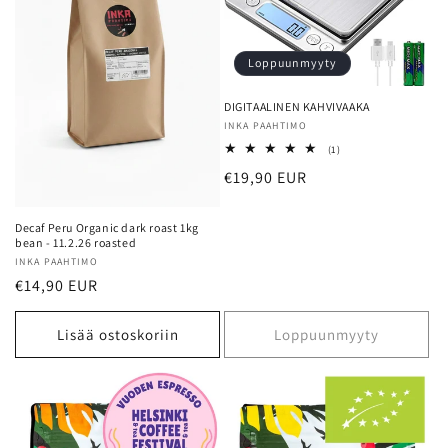
Loppuunmyyty
DIGITAALINEN KAHVIVAAKA
Myyjä:
INKA PAAHTIMO
1
(1)
arvosteluja
Normaalihinta
€19,90 EUR
yhteensä
Decaf Peru Organic dark roast 1kg
bean - 11.2.26 roasted
Myyjä:
INKA PAAHTIMO
Normaalihinta
€14,90 EUR
Lisää ostoskoriin
Loppuunmyyty