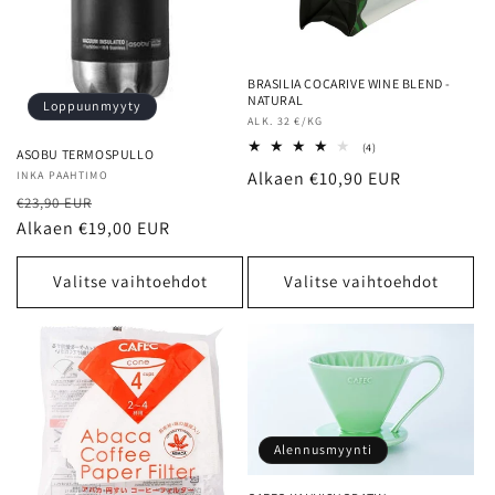
BRASILIA COCARIVE WINE BLEND -
NATURAL
Loppuunmyyty
Myyjä:
ALK. 32 €/KG
4
(4)
ASOBU TERMOSPULLO
arvosteluja
Normaalihinta
Alkaen €10,90 EUR
Myyjä:
INKA PAAHTIMO
yhteensä
Normaalihinta
Alennushinta
€23,90 EUR
Alkaen €19,00 EUR
Valitse vaihtoehdot
Valitse vaihtoehdot
Alennusmyynti