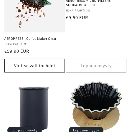
AEROPRESS MICRO-FILTERS
SUODATINPAPERIT
Myyjä:
INKA PAAHTIMO
Normaalihinta
€9,50 EUR
AEROPRESS - Coffee Maker Clear
Myyjä:
INKA PAAHTIMO
Normaalihinta
€59,90 EUR
Valitse vaihtoehdot
Loppuunmyyty
Loppuunmyyty
Loppuunmyyty