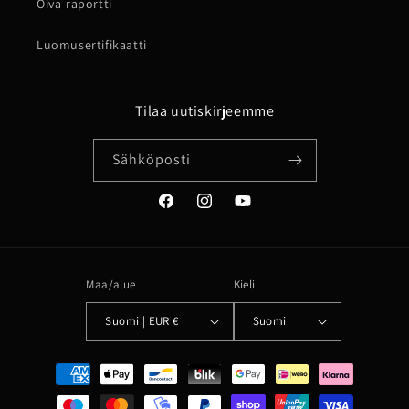
Oiva-raportti
Luomusertifikaatti
Tilaa uutiskirjeemme
Sähköposti
Facebook
Instagram
YouTube
Maa/alue
Kieli
Suomi | EUR €
Suomi
Maksutavat