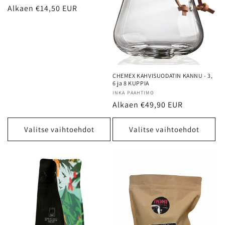
Normaalihinta
Alkaen €14,50 EUR
CHEMEX KAHVISUODATIN KANNU - 3,
6 ja 8 KUPPIA
Myyjä:
INKA PAAHTIMO
Normaalihinta
Alkaen €49,90 EUR
Valitse vaihtoehdot
Valitse vaihtoehdot