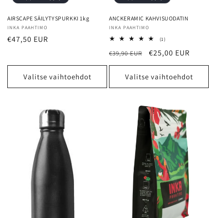
AIRSCAPE SÄILYTYSPURKKI 1kg
ANCKERAMIC KAHVISUODATIN
Myyjä:
INKA PAAHTIMO
Myyjä:
INKA PAAHTIMO
Normaalihinta
€47,50 EUR
1
(1)
arvosteluja
Normaalihinta
Alennushinta
€25,00 EUR
€39,90 EUR
yhteensä
Valitse vaihtoehdot
Valitse vaihtoehdot