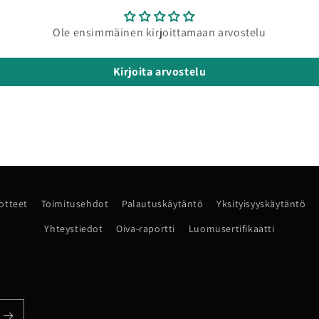
Ole ensimmäinen kirjoittamaan arvostelu
Kirjoita arvostelu
uotteet
Toimitusehdot
Palautuskäytäntö
Yksityisyyskäytäntö
Yhteystiedot
Oiva-raportti
Luomusertifikaatti