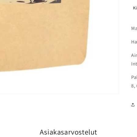
Ki
Ma
Ha
Ai
In
Pa
8,
Asiakasarvostelut