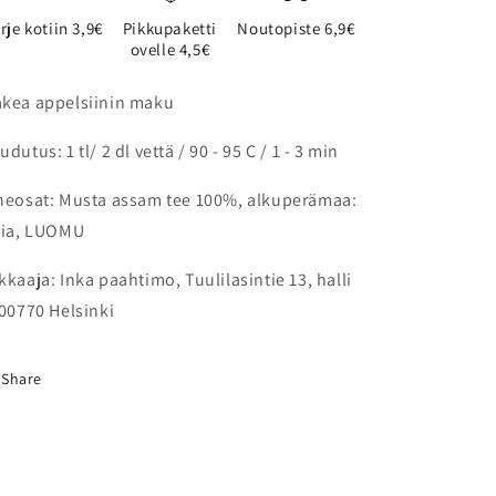
rje kotiin 3,9€
Pikkupaketti
Noutopiste 6,9€
ovelle 4,5€
kea appelsiinin maku
udutus: 1 tl/ 2 dl vettä / 90 - 95 C / 1 - 3 min
neosat: Musta assam tee 100%, alkuperämaa:
tia, LUOMU
kkaaja: Inka paahtimo, Tuulilasintie 13, halli
 00770 Helsinki
Share