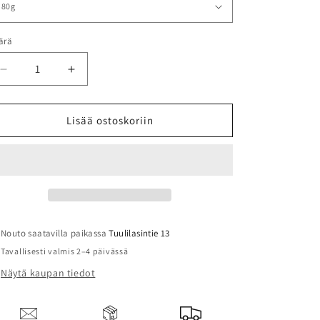
ärä
Vähennä
Lisää
tuotteen
tuotteen
MUSTA
MUSTA
TEE
TEE
Lisää ostoskoriin
-
-
LUOMU
LUOMU
APPELSIINI
APPELSIINI
määrää
määrää
Nouto saatavilla paikassa
Tuulilasintie 13
Tavallisesti valmis 2–4 päivässä
Näytä kaupan tiedot