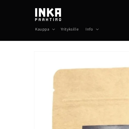
Ohita ja
siirry
sisältöön
Kauppa
Yrityksille
Info
Siirry
tuotetietoihin