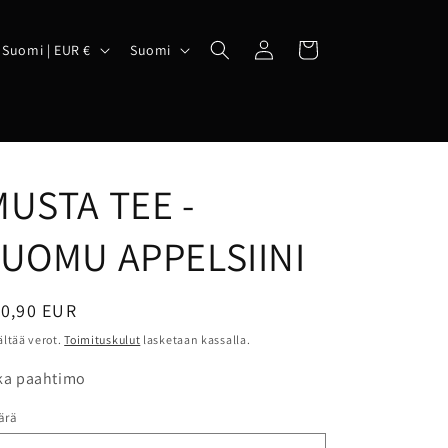
Kirjaudu
M
K
Ostoskori
Suomi | EUR €
Suomi
sisään
a
i
a
e
l
a
i
MUSTA TEE -
u
LUOMU APPELSIINI
e
ormaalihinta
10,90 EUR
ältää verot.
Toimituskulut
lasketaan kassalla.
ka paahtimo
ärä