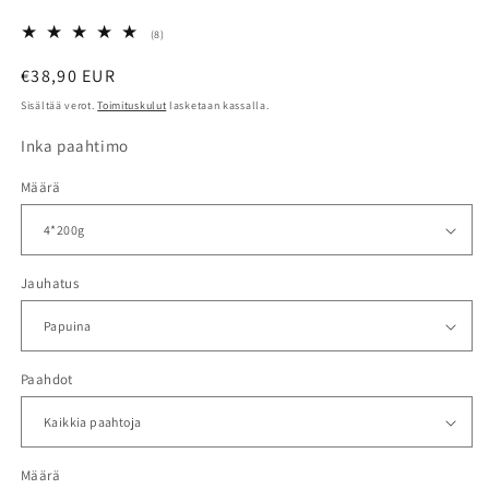
ikkunassa
8
(8)
arvosteluja
yhteensä
Normaalihinta
€38,90 EUR
Sisältää verot.
Toimituskulut
lasketaan kassalla.
Inka paahtimo
Määrä
Jauhatus
Paahdot
Määrä