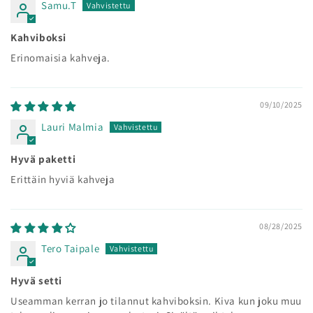
Samu.T
Kahviboksi
Erinomaisia kahveja.
09/10/2025
Lauri Malmia
Hyvä paketti
Erittäin hyviä kahveja
08/28/2025
Tero Taipale
Hyvä setti
Useamman kerran jo tilannut kahviboksin. Kiva kun joku muu