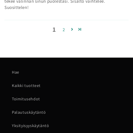
tekee valinnan sinun puolestasi. Sisältö vaihtelee.
Suosittelen!
1
2
Hae
Kaikki tuotteet
Toimitusehdot
Palautuskäytäntö
Yksityisyyskäytäntö