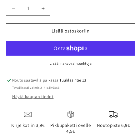
Vähennä
Lisää
tuotteen
tuotteen
KAHVIBOKSI
KAHVIBOKSI
määrää
määrää
Lisää ostoskoriin
Lisää maksuvaihtoehtoja
Nouto saatavilla paikassa
Tuulilasintie 13
Tavallisesti valmis 2–4 päivässä
Näytä kaupan tiedot
Kirje kotiin 3,9€
Pikkupaketti ovelle
Noutopiste 6,9€
4,5€